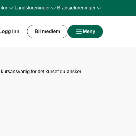
tor
Landsforeninger
Bransjeforeninger
Logg inn
Bli medlem
Meny
 kursansvarlig for det kurset du ønsker!