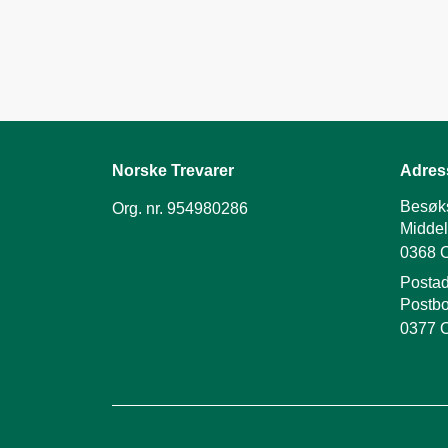
Norske Trevarer
Adres
Besøk
Org. nr. 954980286
Middel
0368 
Postad
Postbo
0377 