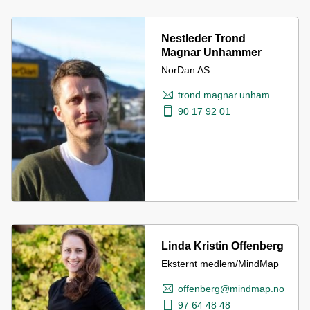
Nestleder Trond
Magnar Unhammer
NorDan AS
trond.magnar.unhammer@nordan.no
90 17 92 01
Linda Kristin Offenberg
Eksternt medlem/MindMap
offenberg@mindmap.no
97 64 48 48