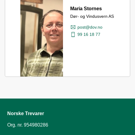
Maria Stornes
Dør- og Vindusvern AS
post@dov.no
99 16 18 77
Norske Trevarer
Org. nr. 954980286