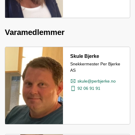
Varamedlemmer
Skule Bjerke
Snekkermester Per Bjerke
AS
skule@perbjerke.no
92 06 91 91