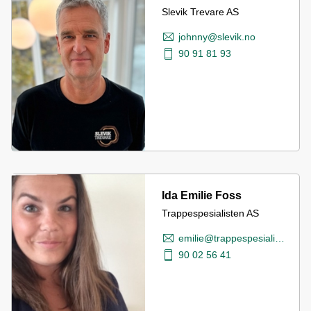
Slevik Trevare AS
johnny@slevik.no
90 91 81 93
Ida Emilie Foss
Trappespesialisten AS
emilie@trappespesialisten.no
90 02 56 41