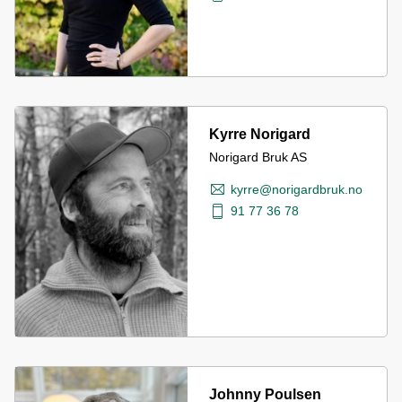
Kyrre Norigard
Norigard Bruk AS
kyrre@norigardbruk.no
91 77 36 78
Johnny Poulsen