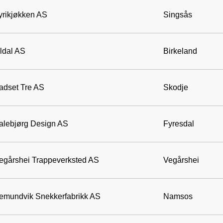
yrikjøkken AS
Singsås
ldal AS
Birkeland
adset Tre AS
Skodje
alebjørg Design AS
Fyresdal
egårshei Trappeverksted AS
Vegårshei
emundvik Snekkerfabrikk AS
Namsos