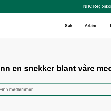
NHO
Regionkon
Søk
Arbinn
inn en snekker blant våre m
Finn
medlem