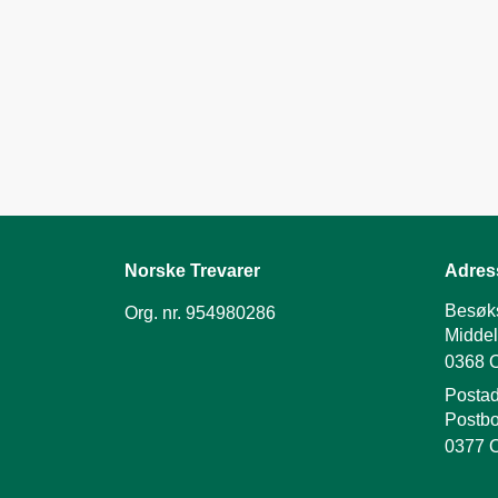
Norske Trevarer
Adres
Besøk
Org. nr. 954980286
Middel
0368 
Postad
Postbo
0377 