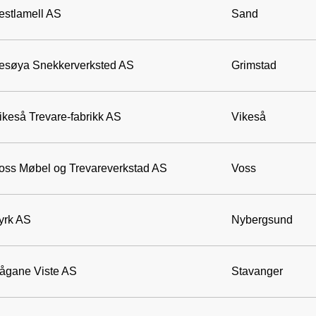
estlamell AS
Sand
esøya Snekkerverksted AS
Grimstad
ikeså Trevare-fabrikk AS
Vikeså
oss Møbel og Trevareverkstad AS
Voss
yrk AS
Nybergsund
ågane Viste AS
Stavanger