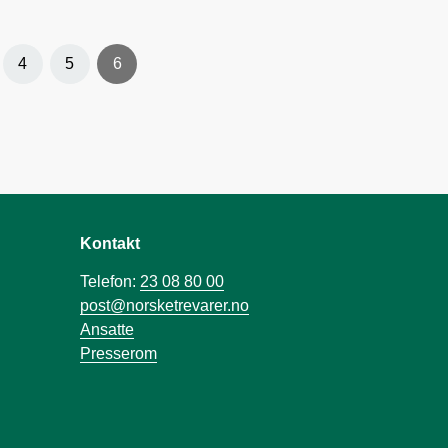
4
5
6
Kontakt
Telefon:
23 08 80 00
post@norsketrevarer.no
Ansatte
Presserom