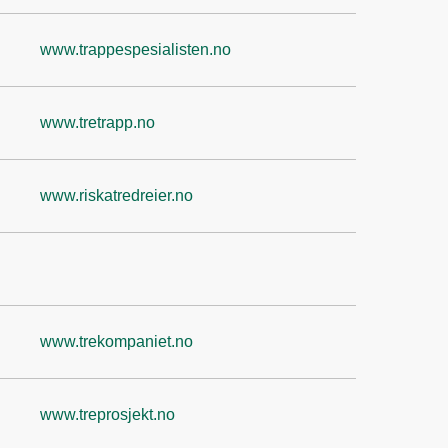
www.trappespesialisten.no
www.tretrapp.no
www.riskatredreier.no
www.trekompaniet.no
www.treprosjekt.no