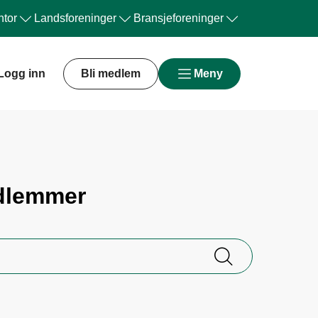
tor
Landsforeninger
Bransjeforeninger
Logg inn
Bli medlem
Meny
edlemmer
mer