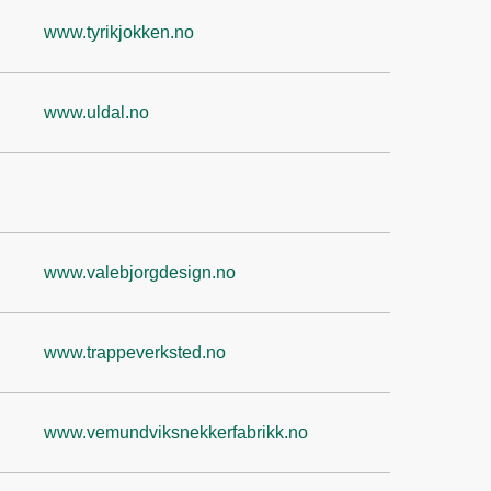
www.tyrikjokken.no
www.uldal.no
www.valebjorgdesign.no
www.trappeverksted.no
www.vemundviksnekkerfabrikk.no