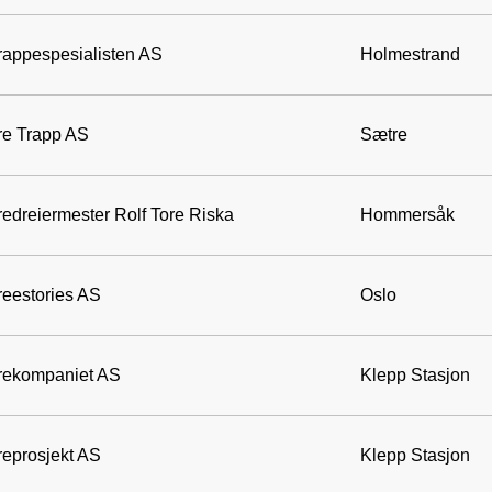
rappespesialisten AS
Holmestrand
re Trapp AS
Sætre
redreiermester Rolf Tore Riska
Hommersåk
reestories AS
Oslo
rekompaniet AS
Klepp Stasjon
reprosjekt AS
Klepp Stasjon