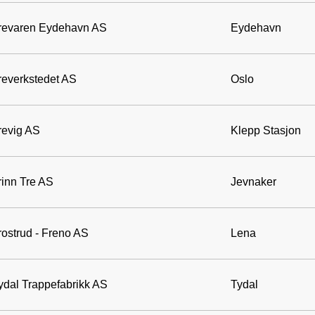
revaren Eydehavn AS
Eydehavn
reverkstedet AS
Oslo
revig AS
Klepp Stasjon
rinn Tre AS
Jevnaker
rostrud - Freno AS
Lena
ydal Trappefabrikk AS
Tydal