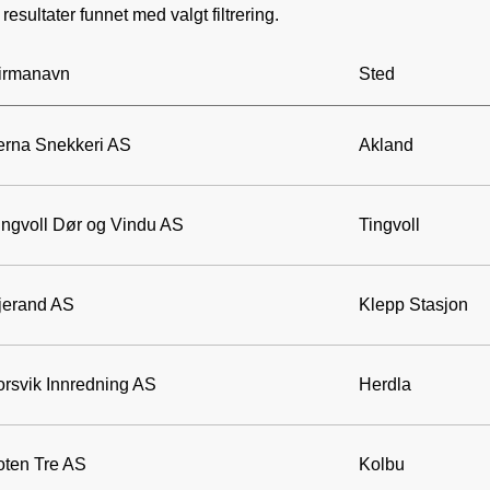
resultater funnet med valgt filtrering.
irmanavn
Sted
erna Snekkeri AS
Akland
ingvoll Dør og Vindu AS
Tingvoll
jerand AS
Klepp Stasjon
orsvik Innredning AS
Herdla
oten Tre AS
Kolbu