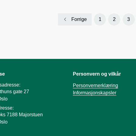
Forrige
1
2
3
se
Personvern og vilkår
sadresse:
Personvernerklæring
thuns gate 27
Informasjonskapsler
Oslo
resse:
ks 7188 Majorstuen
Oslo