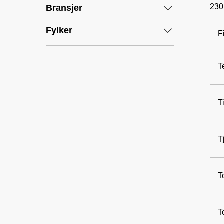
230
Bransjer
Fylker
F
T
T
T
T
T