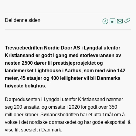
Del denne siden:
F
L
E
Kop
a
i
-
len
c
n
p
e
k
o
Trevarebedriften Nordic Door AS i Lyngdal utenfor
b
e
s
Kristiansand er godt i gang med storleveransen av
o
d
t
nesten 2500 dører til prestisjeprosjektet og
o
I
landemerket Lighthouse i Aarhus, som med sine 142
k
n
meter, 45 etasjer og 400 leiligheter vil bli Danmarks
høyeste bolighus.
Dørprodusenten i Lyngdal utenfor Kristiansand nærmer
seg 200 ansatte, og omsatte i 2020 for godt over 350
millioner kroner. Sørlandsbedriften har et uttalt mål om å
vokse i det nordiske dørmarkedet og har gode eksporttall å
vise til, spesielt i Danmark.