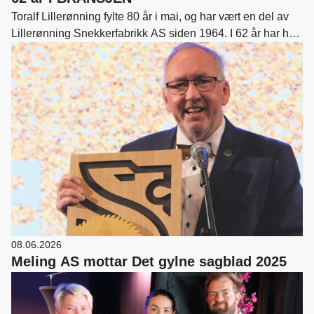
Toralf Lillerønning fylte 80 år i mai, og har vært en del av
Lillerønning Snekkerfabrikk AS siden 1964. I 62 år har han
vært med på å bygge bedriften fra et lite verksted på 54
kvadratmeter til en fabrikk med 60 ansatte. Vi tok en prat
med ham.
08.06.2026
Meling AS mottar Det gylne sagblad 2025