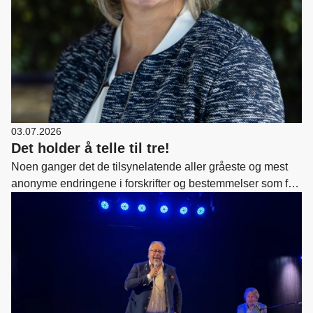
03.07.2026
Det holder å telle til tre!
Noen ganger det de tilsynelatende aller gråeste og mest
anonyme endringene i forskrifter og bestemmelser som får
de største konsekvensene. Norske Trevarer frykter at
Direktoratet for byggkvalitet (DIBK) er i ferd med å
ødelegge for bruk av tre i nye bygg dersom forslaget til
byggeteknisk forskrift ikke endres. Nå må
kommunalminister Bjørnar Skjæran (Ap) ta grep.