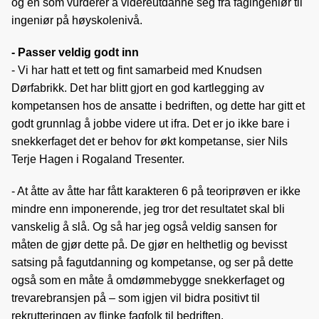
og en som vurderer å videreutdanne seg fra fagingeniør til
ingeniør på høyskolenivå.
- Passer veldig godt inn
- Vi har hatt et tett og fint samarbeid med Knudsen
Dørfabrikk. Det har blitt gjort en god kartlegging av
kompetansen hos de ansatte i bedriften, og dette har gitt et
godt grunnlag å jobbe videre ut ifra. Det er jo ikke bare i
snekkerfaget det er behov for økt kompetanse, sier Nils
Terje Hagen i Rogaland Tresenter.
- At åtte av åtte har fått karakteren 6 på teoriprøven er ikke
mindre enn imponerende, jeg tror det resultatet skal bli
vanskelig å slå. Og så har jeg også veldig sansen for
måten de gjør dette på. De gjør en helthetlig og bevisst
satsing på fagutdanning og kompetanse, og ser på dette
også som en måte å omdømmebygge snekkerfaget og
trevarebransjen på – som igjen vil bidra positivt til
rekrutteringen av flinke fagfolk til bedriften.