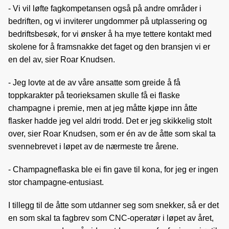
- Vi vil løfte fagkompetansen også på andre områder i
bedriften, og vi inviterer ungdommer på utplassering og
bedriftsbesøk, for vi ønsker å ha mye tettere kontakt med
skolene for å framsnakke det faget og den bransjen vi er
en del av, sier Roar Knudsen.
- Jeg lovte at de av våre ansatte som greide å få
toppkarakter på teorieksamen skulle få ei flaske
champagne i premie, men at jeg måtte kjøpe inn åtte
flasker hadde jeg vel aldri trodd. Det er jeg skikkelig stolt
over, sier Roar Knudsen, som er én av de åtte som skal ta
svennebrevet i løpet av de nærmeste tre årene.
- Champagneflaska ble ei fin gave til kona, for jeg er ingen
stor champagne-entusiast.
I tillegg til de åtte som utdanner seg som snekker, så er det
en som skal ta fagbrev som CNC-operatør i løpet av året,