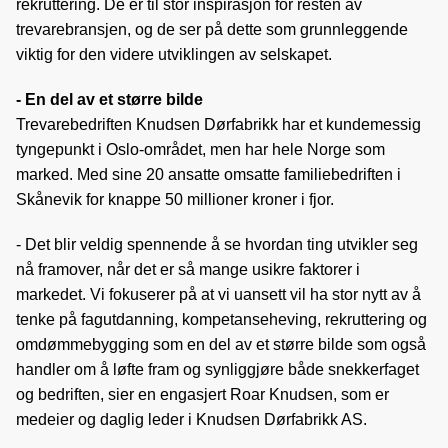
rekruttering. De er til stor inspirasjon for resten av
trevarebransjen, og de ser på dette som grunnleggende
viktig for den videre utviklingen av selskapet.
- En del av et større bilde
Trevarebedriften Knudsen Dørfabrikk har et kundemessig
tyngepunkt i Oslo-området, men har hele Norge som
marked. Med sine 20 ansatte omsatte familiebedriften i
Skånevik for knappe 50 millioner kroner i fjor.
- Det blir veldig spennende å se hvordan ting utvikler seg
nå framover, når det er så mange usikre faktorer i
markedet. Vi fokuserer på at vi uansett vil ha stor nytt av å
tenke på fagutdanning, kompetanseheving, rekruttering og
omdømmebygging som en del av et større bilde som også
handler om å løfte fram og synliggjøre både snekkerfaget
og bedriften, sier en engasjert Roar Knudsen, som er
medeier og daglig leder i Knudsen Dørfabrikk AS.