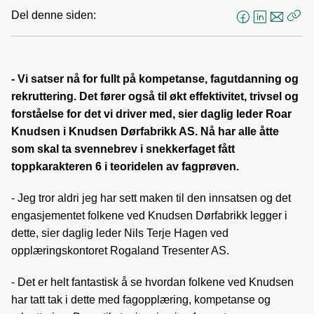
Del denne siden:
F
L
E
Kop
a
i
-
len
c
n
p
e
k
o
- Vi satser nå for fullt på kompetanse, fagutdanning og
b
e
s
rekruttering. Det fører også til økt effektivitet, trivsel og
o
d
t
forståelse for det vi driver med, sier daglig leder Roar
o
I
Knudsen i Knudsen Dørfabrikk AS. Nå har alle åtte
k
n
som skal ta svennebrev i snekkerfaget fått
toppkarakteren 6 i teoridelen av fagprøven.
- Jeg tror aldri jeg har sett maken til den innsatsen og det
engasjementet folkene ved Knudsen Dørfabrikk legger i
dette, sier daglig leder Nils Terje Hagen ved
opplæringskontoret Rogaland Tresenter AS.
- Det er helt fantastisk å se hvordan folkene ved Knudsen
har tatt tak i dette med fagopplæring, kompetanse og