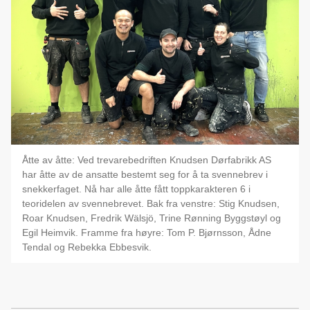
Åtte av åtte: Ved trevarebedriften Knudsen Dørfabrikk AS
har åtte av de ansatte bestemt seg for å ta svennebrev i
snekkerfaget. Nå har alle åtte fått toppkarakteren 6 i
teoridelen av svennebrevet. Bak fra venstre: Stig Knudsen,
Roar Knudsen, Fredrik Wälsjö, Trine Rønning Byggstøyl og
Egil Heimvik. Framme fra høyre: Tom P. Bjørnsson, Ådne
Tendal og Rebekka Ebbesvik.