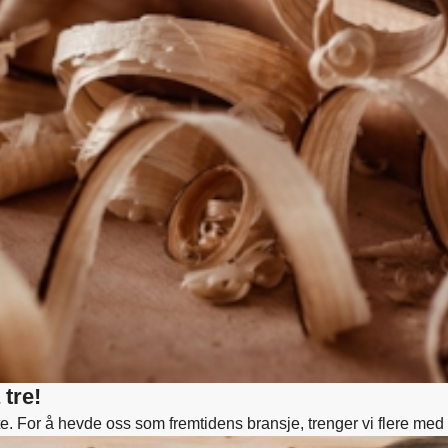
 tre!
e. For å hevde oss som fremtidens bransje, trenger vi flere med 