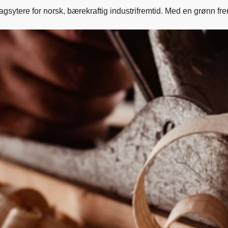
gsytere for norsk, bærekraftig industrifremtid. Med en grønn fremt