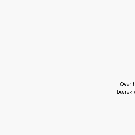
Over h
bærekra