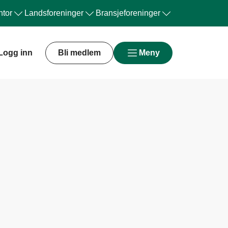
tor
Landsforeninger
Bransjeforeninger
Logg inn
Bli medlem
Meny